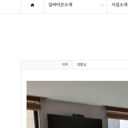
실버타운소개
시설소개
제목
생활실