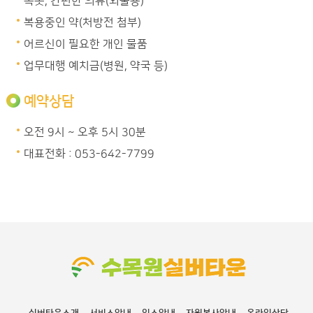
속옷, 간편한 의류(외출용)
복용중인 약(처방전 첨부)
어르신이 필요한 개인 물품
업무대행 예치금(병원, 약국 등)
예약상담
오전 9시 ~ 오후 5시 30분
대표전화 : 053-642-7799
실버타운소개
서비스안내
입소안내
자원봉사안내
온라인상담