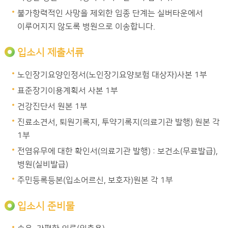
불가항력적인 사망을 제외한 임종 단계는 실버타운에서
이루어지지 않도록 병원으로 이송합니다.
입소시 제출서류
노인장기요양인정서(노인장기요양보험 대상자)사본 1부
표준장기이용계획서 사본 1부
건강진단서 원본 1부
진료소견서, 퇴원기록지, 투약기록지(의료기관 발행) 원본 각
1부
전염유무에 대한 확인서(의료기관 발행) : 보건소(무료발급),
병원(실비발급)
주민등록등본(입소어르신, 보호자)원본 각 1부
입소시 준비물